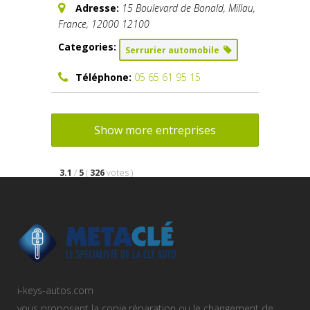
Adresse:
15 Boulevard de Bonald, Millau,
France
,
12000
12100
Categories:
Serrurier automobile
Téléphone:
05 65 61 95 15
Show more entreprises
3.1
/
5
(
326
votes
)
i-keys-autos.com
vous proposent la copie,réparation ou le changement de