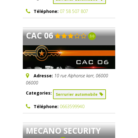
Téléphone:
07 58 507 807
CAC 06
3.0
Adresse:
10 rue Alphonse karr
,
06000
06000
Categories:
Serrurier automobile
Téléphone:
0663599940
MECANO SECURITY