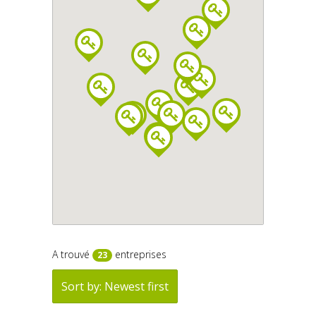
A trouvé
entreprises
23
Sort by: Newest first