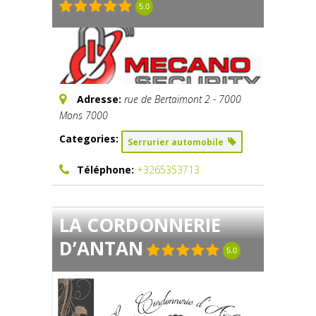
5.0
Adresse:
rue de Bertaimont 2 - 7000
Mons
7000
Categories:
Serrurier automobile
Téléphone:
+3265353713
LA CORDONNERIE
D’ANTAN
5.0