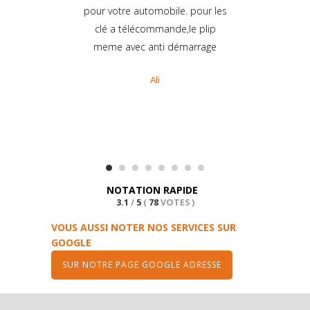
pour votre automobile. pour les
clé a télécommande,le plip
meme avec anti démarrage
Ali
NOTATION RAPIDE
3.1
/
5
(
78
VOTES
)
VOUS AUSSI NOTER NOS SERVICES SUR
GOOGLE
SUR NOTRE PAGE GOOGLE ADRESSE