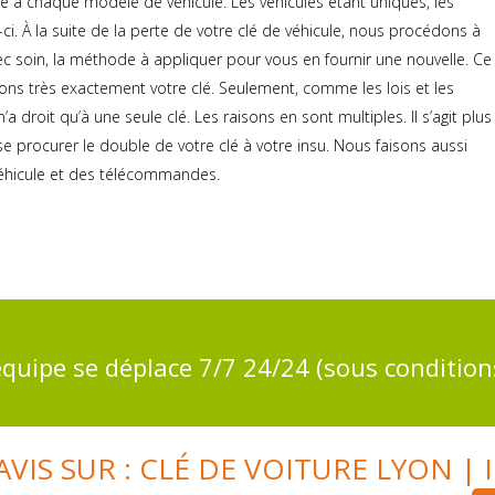
 à chaque modèle de véhicule. Les véhicules étant uniques, les
i. À la suite de la perte de votre clé de véhicule, nous procédons à
 soin, la méthode à appliquer pour vous en fournir une nouvelle. Ce
sons très exactement votre clé. Seulement, comme les lois et les
a droit qu’à une seule clé. Les raisons en sont multiples. Il s’agit plus
se procurer le double de votre clé à votre insu. Nous faisons aussi
véhicule et des télécommandes.
quipe se déplace 7/7 24/24 (sous condition
AVIS SUR : CLÉ DE VOITURE LYON | 