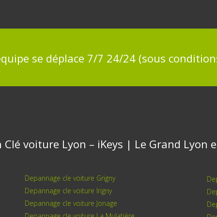
quipe se déplace 7/7 24/24 (sous condition
n Clé voiture Lyon – iKeys | Le Grand Lyon
Depannage cle voiture Grigny
Dep
Depannage cle voiture Irigny
Dep
Depannage cle voiture Jonage
De
Depannage cle voiture La Mulatière
Dep