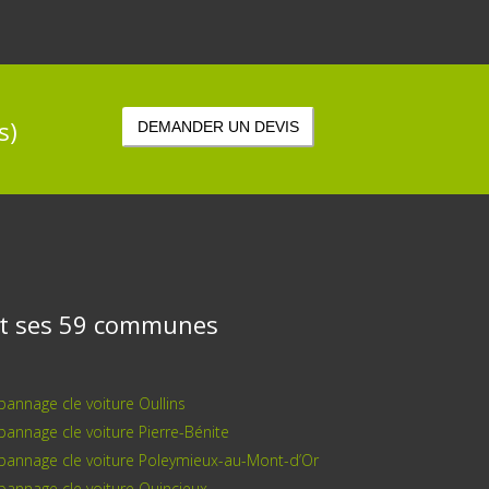
s)
DEMANDER UN DEVIS
 et ses 59 communes
annage cle voiture Oullins
annage cle voiture Pierre-Bénite
pannage cle voiture Poleymieux-au-Mont-d’Or
annage cle voiture Quincieux